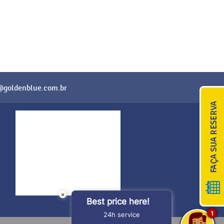
@goldenblue.com.br
×
Best price here!
1
24h service