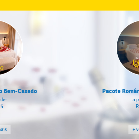
o Bem-Casado
Pacote Român
 de:
a p
05
R
mais
+ v