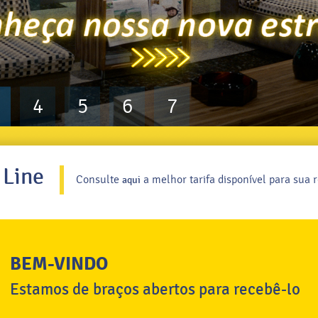
4
5
6
7
 Line
Consulte
a melhor tarifa disponível para sua r
aqui
BEM-VINDO
Estamos de braços abertos para recebê-lo