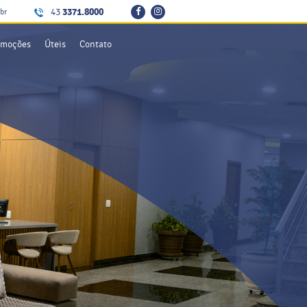
3371.8000
br
43
omoções
Úteis
Contato