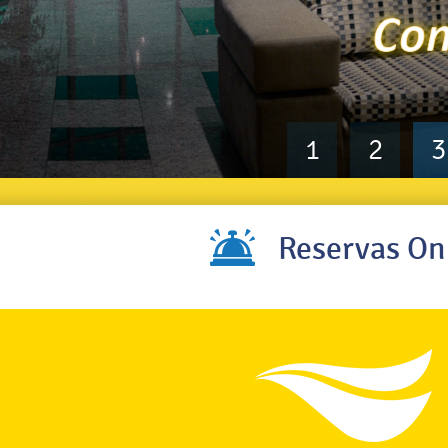
1
2
3
Reservas On